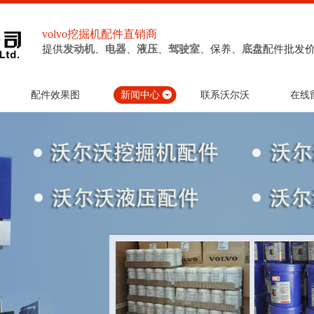
volvo挖掘机配件直销商
提供
发动机
、
电器
、
液压
、
驾驶室
、保养、
底盘
配件批发
配件效果图
新闻中心
联系沃尔沃
在线