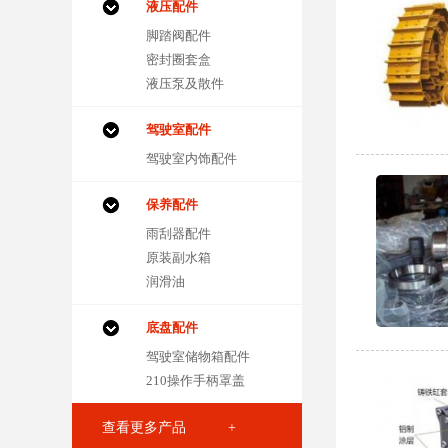
液压配件
脚踏阀配件
密封圈套盒
液压泵及散件
驾驶室配件
驾驶室内饰配件
保养配件
雨刮器配件
原装副水箱
润滑油
底盘配件
驾驶室储物箱配件
210操作手柄罩盖
查看更多产品 +